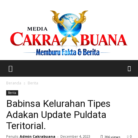
Beranda
Berita
Berita
Babinsa Kelurahan Tipes
Adakan Update Puldata
Teritorial.
Penulis
Admin Cakrabuana
-
December 4, 2023
0
206 views