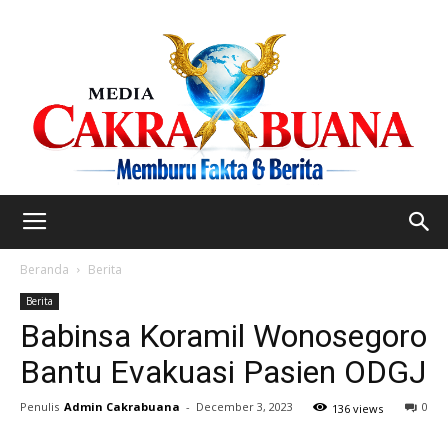
Beranda
Berita
Berita
Babinsa Koramil Wonosegoro
Bantu Evakuasi Pasien ODGJ
Penulis
Admin Cakrabuana
-
December 3, 2023
0
136 views