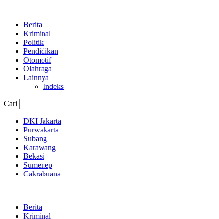
Berita
Kriminal
Politik
Pendidikan
Otomotif
Olahraga
Lainnya
Indeks
Cari
DKI Jakarta
Purwakarta
Subang
Karawang
Bekasi
Sumenep
Cakrabuana
Berita
Kriminal