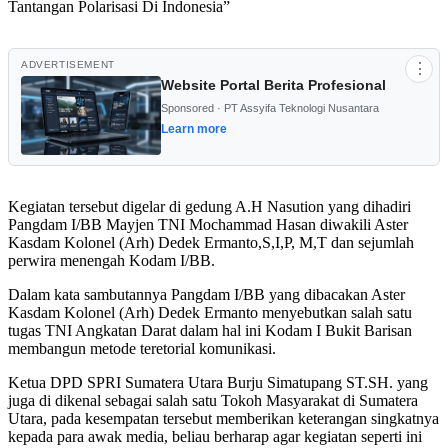
Tantangan Polarisasi Di Indonesia”
ADVERTISEMENT
⋮
Website Portal Berita Profesional
Sponsored · PT Assyifa Teknologi Nusantara
Learn more
Kegiatan tersebut digelar di gedung A.H Nasution yang dihadiri
Pangdam I/BB Mayjen TNI Mochammad Hasan diwakili Aster
Kasdam Kolonel (Arh) Dedek Ermanto,S,I,P, M,T dan sejumlah
perwira menengah Kodam I/BB.
Dalam kata sambutannya Pangdam I/BB yang dibacakan Aster
Kasdam Kolonel (Arh) Dedek Ermanto menyebutkan salah satu
tugas TNI Angkatan Darat dalam hal ini Kodam I Bukit Barisan
membangun metode teretorial komunikasi.
Ketua DPD SPRI Sumatera Utara Burju Simatupang ST.SH. yang
juga di dikenal sebagai salah satu Tokoh Masyarakat di Sumatera
Utara, pada kesempatan tersebut memberikan keterangan singkatnya
kepada para awak media, beliau berharap agar kegiatan seperti ini