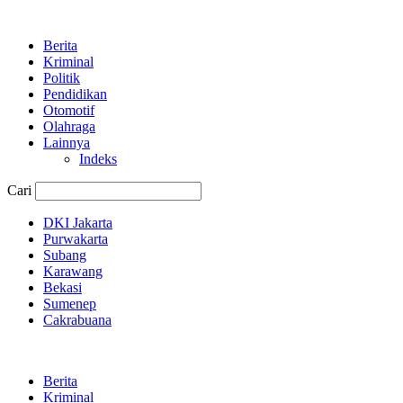
Berita
Kriminal
Politik
Pendidikan
Otomotif
Olahraga
Lainnya
Indeks
Cari
DKI Jakarta
Purwakarta
Subang
Karawang
Bekasi
Sumenep
Cakrabuana
Berita
Kriminal