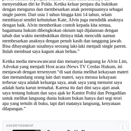
menyerahkan diri ke Polda. Ketika keluar penjara dia buktikan
dengan mengurus dan membesarkan anak perempuannya sebagai
single parent. Dari usia 1 tahun hingga kini 14 tahun, selain
membiayai sendiri kebutuhan Kate, Alvin juga mendidik anaknya
dengan baik. Alvin memberikan contoh kepada kita semua,
bagaimana hukum dibengkokan oknum tapi dijalanoan dengan
tabah dan waktu membuktikan dirinya tidak menculik namun
membesarkan anaknya dengan penuh kasih dan tanggung jawab.
Bisa dibayangkan susahnya seorang laki-laki menjadi single parent.
Itulah membuat saya kagum akan beliau.”
Ketika media mewawancarai dan menanyai langsung ke Alvin Lim,
Advokat yang menjadi Host acara iNews TV Cerdas Hukum, ini
menjawab dengan tersenyum “di saat dunia melihat kekayaan materi
dan memandang orang lain dari materi, saya merasa kekayaan
terbesar saya adalah keluarga saya, anak saya yang menurut saya
adalah harta karun termahal. Karena itu dari dini saya ajari anak
saya tentang hukum dan saya ajak ke Kantor Polisi dan Pengadilan
untuk melihat langsung dunia hukum bukan hanya dari segi teori
apa yang tertulis di buku, tapi dari matanya langsung, kenyataan
dilapangan.”
ADVERTISEMENT
⋮