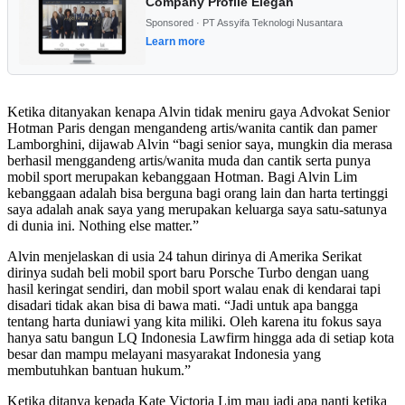
Company Profile Elegan
Sponsored · PT Assyifa Teknologi Nusantara
Learn more
Ketika ditanyakan kenapa Alvin tidak meniru gaya Advokat Senior
Hotman Paris dengan mengandeng artis/wanita cantik dan pamer
Lamborghini, dijawab Alvin “bagi senior saya, mungkin dia merasa
berhasil menggandeng artis/wanita muda dan cantik serta punya
mobil sport merupakan kebanggaan Hotman. Bagi Alvin Lim
kebanggaan adalah bisa berguna bagi orang lain dan harta tertinggi
saya adalah anak saya yang merupakan keluarga saya satu-satunya
di dunia ini. Nothing else matter.”
Alvin menjelaskan di usia 24 tahun dirinya di Amerika Serikat
dirinya sudah beli mobil sport baru Porsche Turbo dengan uang
hasil keringat sendiri, dan mobil sport walau enak di kendarai tapi
disadari tidak akan bisa di bawa mati. “Jadi untuk apa bangga
tentang harta duniawi yang kita miliki. Oleh karena itu fokus saya
hanya satu bangun LQ Indonesia Lawfirm hingga ada di setiap kota
besar dan mampu melayani masyarakat Indonesia yang
membutuhkan bantuan hukum.”
Ketika ditanya kepada Kate Victoria Lim mau jadi apa nanti ketika