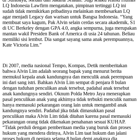
LQ Indonesia Lawfirm mengatakan, pimpinan tertinggi LQ ini
sudah tidak memikirkan pribadinya melainkan membesarkan LQ
agar menjadi Legacy dan warisan untuk Bangsa Indonesia. “Yang
membuat saya kagum, Pak Alvin selain cerdas secara akademik, S1
di UC Berkeley dengan GPA 4.0, angka sempurna, juga merupakan
mantan wakil Presiden Bank of America di usia 24 tahunan. Beliau
memiliki sisi lembut. Dia sangat sayang sama anak perempuannya,
Kate Victoria Lim.”
Di 2007, media nasional Tempo, Kompas, Detik memberitakan
bahwa Alvin Lim adalah seorang bapak yang menurut berita
memukul kepala anak kandungnya dan menculik anak perempuan
ini dari sang istri. Bahkan Alvin Lim sempat di penjara 8 bulan
dengan tuduhan penculikan anak tersebut, padahal anak tersebut
anak kandungnya sendiri. Oknum Polda Metro Jaya menerapkan
pasal penculikan anak yang akhirnya tidak terbukti menculik namun
hanya memasuki pekarangan orang lain untuk mengambil anak
kandungnya sendiri. Padahal jika tidak dimasukkan pasal
penculikan maka Alvin Lim tidak ditahan karena pasal memasuki
pekarangan orang tidak dikenakan penahanan sesuai KUHAP.
“Tidak perduli dengan pemberitaan media yang buruk dan proses
hukum yang mendera dirinya, Alvin Lim taat hukum dan jalani
proses hukum di penjara selama 8 bulan demi anaknya dia