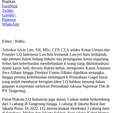
Bagikan
Facebook
Twitter
Google+
Pinterest
WhatsApp
Editor : Ridho
Advokat Alvin Lim, SH, MSc, CFP, CLA selaku Ketua Umum dan
Founder LQ Indonesia Lawfirm termasuk Lawyer baru berkiprah,
tapi prestasi dalam bidang hukum dan penanganan kasus segudang.
Sebut dari keberhasilan membebaskan 4 orang yang dikriminalisasi
dalam kasus Judi, divonis Hakim bebas, memproses Kasus Asuransi
Jiwa Allianz hingga Direktur Utama Allianz dijadikan tersangka,
hingga prestasi keberhasilan menangani 6 Perusahaan Gagal bayar
yang sudah membayar kerugian klien LQ bahkan menang dalam
gugatan wanprestasi melawan Perusahaan raksasa Supermal Tbk di
PN Tangerang.
Firma Hukum LQ Indonesia juga dalam 3 tahun sudah berkembang
dari 1 cabang di Tangerang hingga 3 cabang di Jakarta Barat dan
Jakarta Pusat. Di 2022, LQ merencanakan membuka 3 cabang baru
di Surabaya, Medan dan Jakarta Selatan. Sugi selaku Kabid Humas