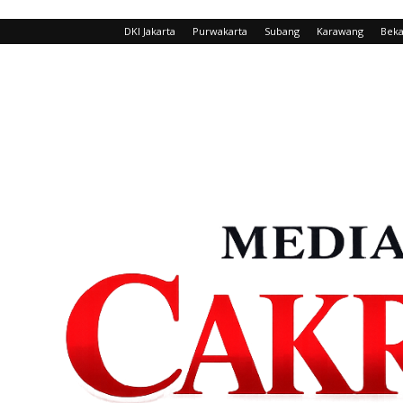
DKI Jakarta
Purwakarta
Subang
Karawang
Beka