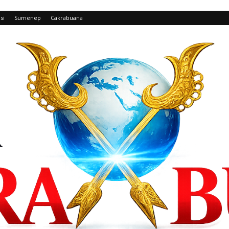
si
Sumenep
Cakrabuana