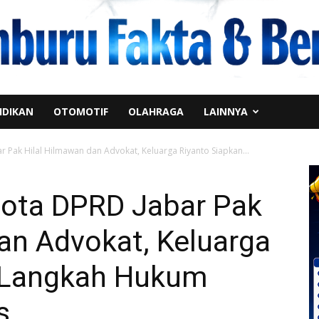
IDIKAN
OTOMOTIF
OLAHRAGA
LAINNYA
 Pak Hilal Hilmawan dan Advokat, Keluarga Riyanto Siapkan...
ota DPRD Jabar Pak
an Advokat, Keluarga
n Langkah Hukum
s