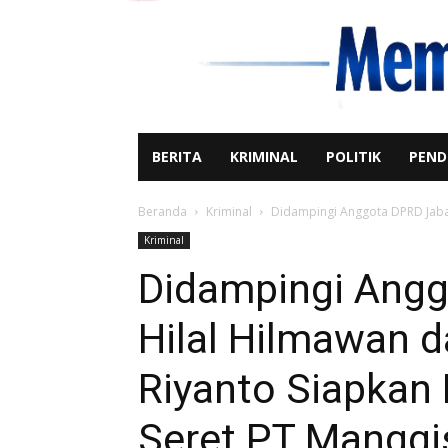
BERITA
KRIMINAL
POLITIK
PEND
Beranda
Kriminal
Didampingi Anggota DPRD Jabar
Kriminal
Didampingi Angg
Hilal Hilmawan d
Riyanto Siapka
Seret PT Manggi