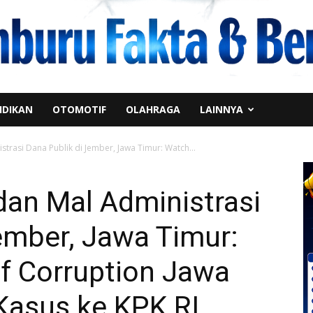
IDIKAN
OTOMOTIF
OLAHRAGA
LAINNYA
trasi Dana Publik di Jember, Jawa Timur: Watch...
dan Mal Administrasi
ember, Jawa Timur:
f Corruption Jawa
Kasus ke KPK RI.