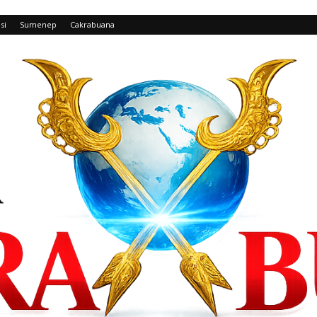
si
Sumenep
Cakrabuana