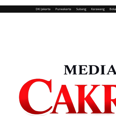
DKI Jakarta
Purwakarta
Subang
Karawang
Beka