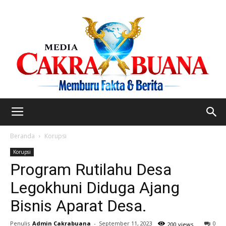
Beranda
Korupsi
Korupsi
Program Rutilahu Desa
Legokhuni Diduga Ajang
Bisnis Aparat Desa.
Penulis
Admin Cakrabuana
-
September 11, 2023
0
200 views