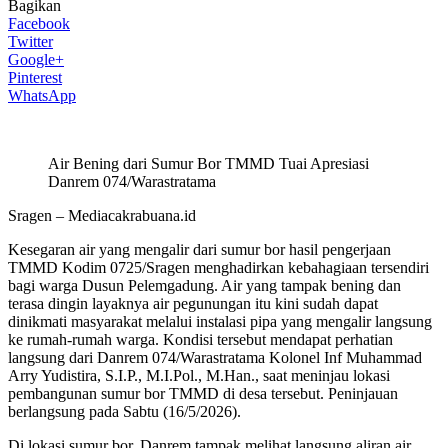
Bagikan
Facebook
Twitter
Google+
Pinterest
WhatsApp
Air Bening dari Sumur Bor TMMD Tuai Apresiasi
Danrem 074/Warastratama
Sragen – Mediacakrabuana.id
Kesegaran air yang mengalir dari sumur bor hasil pengerjaan
TMMD Kodim 0725/Sragen menghadirkan kebahagiaan tersendiri
bagi warga Dusun Pelemgadung. Air yang tampak bening dan
terasa dingin layaknya air pegunungan itu kini sudah dapat
dinikmati masyarakat melalui instalasi pipa yang mengalir langsung
ke rumah-rumah warga. Kondisi tersebut mendapat perhatian
langsung dari Danrem 074/Warastratama Kolonel Inf Muhammad
Arry Yudistira, S.I.P., M.I.Pol., M.Han., saat meninjau lokasi
pembangunan sumur bor TMMD di desa tersebut. Peninjauan
berlangsung pada Sabtu (16/5/2026).
Di lokasi sumur bor, Danrem tampak melihat langsung aliran air