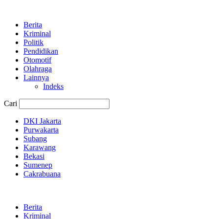
Berita
Kriminal
Politik
Pendidikan
Otomotif
Olahraga
Lainnya
Indeks
Cari
DKI Jakarta
Purwakarta
Subang
Karawang
Bekasi
Sumenep
Cakrabuana
Berita
Kriminal