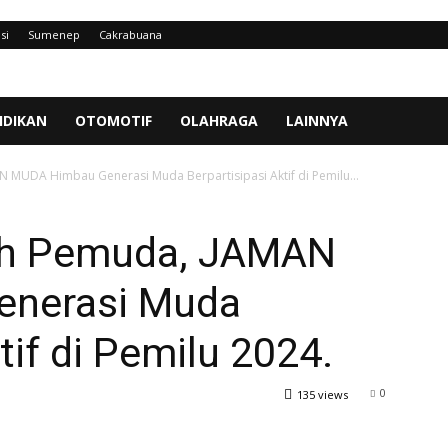
si
Sumenep
Cakrabuana
IDIKAN
OTOMOTIF
OLAHRAGA
LAINNYA
 MUDA Himbau Generasi Muda Berpartisipasi Aktif di Pemilu...
ah Pemuda, JAMAN
nerasi Muda
tif di Pemilu 2024.
0
135 views