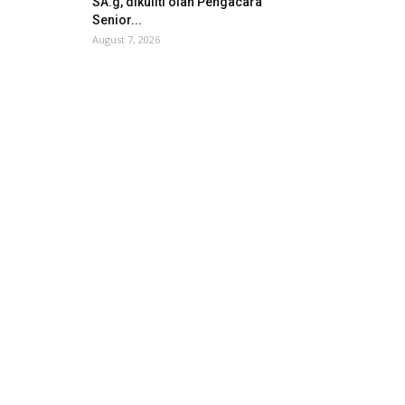
SA.g, dikuliti olah Pengacara
Senior...
August 7, 2026