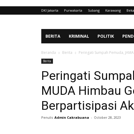
DKI Jakarta
Purwakarta
Subang
Karawang
Beka
BERITA
KRIMINAL
POLITIK
PEND
Beranda
Berita
Peringati Sumpah Pemuda, JAMAN
Berita
Peringati Sump
MUDA Himbau Ge
Berpartisipasi Ak
Penulis
Admin Cakrabuana
-
October 28, 2023