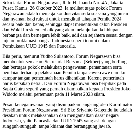
Sekretariat Forum Negarawan, Jl. Ir. H. Juanda No. 4A, Jakarta
Pusat, Kamis, 26 Oktober 2023. Ia melihat tugas pokok Forum
Negarawan adalah menjaga kondusivitas serta suasana yang aman
dan nyaman bagi rakyat untuk mengikuti tahapan Pemilu 2024
secara baik dan benar, sehingga dapat menentukan calon Presiden
dan Wakil Presiden terbaik yang akan melanjutkan kehidupan
berbangsa dan bernegara lebih baik, adil dan sejahtera sesuai dengan
tujuan proklamasi bangsa Indonesia seperti terurai dalam
Pembukaan UUD 1945 dan Pancasila.
Bila perlu, menurut Yudho Suliantoro, Forum Negarawan bisa
membentuk semacam Sekretariat Bersama (Sekber) yang berfungsi
dan bertugas pokok melakukan pengawasan, pemantauan serta
penilaian terhadap pelaksanaan Pemilu tanpa cawe-cawe dan ikut
campur tangan pemerintah harus dihentikan. Karena pemerintah
harus bersikap netral. Dan Forum Negarawan bisa berpihak pada
Sapta Gatra seperti yang pernah disampaikan kepada Presiden Joko
Widodo melalui pertemuan pada 11 Maret 2023 silam.
Pesan kenegarawanan yang disampaikan langsung oleh Koordinator
Presidium Forum Negarawan, Sri Eko Sriyanto Galgendu itu adalah
desakan untuk melaksanakan dan mengamalkan dasar negara
Indonesia, yaitu Pancasila dan UUD 1945 yang asli dengan
sungguh-sungguh, tanpa khianat dan bertanggung jawab.