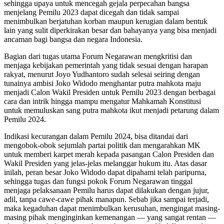
sehingga upaya untuk mencegah gejala perpecahan bangsa
menjelang Pemilu 2023 dapat dicegah dan tidak sampai
menimbulkan berjatuhan korban maupun kerugian dalam bentuk
lain yang sulit diperkirakan besar dan bahayanya yang bisa menjadi
ancaman bagi bangsa dan negara Indonesia.
Bagian dari tugas utama Forum Negarawan mengkritisi dan
menjaga kebijakan pemerintah yang tidak sesuai dengan harapan
rakyat, menurut Joyo Yudhantoro sudah selesai seiring dengan
tunainya ambisi Joko Widodo menghantar putra mahkota maju
menjadi Calon Wakil Presiden untuk Pemilu 2023 dengan berbagai
cara dan intrik hingga mampu mengatur Mahkamah Konstitusi
untuk memuluskan sang putra mahkota ikut menjadi petarung dalam
Pemilu 2024.
Indikasi kecurangan dalam Pemilu 2024, bisa ditandai dari
mengobok-obok sejumlah partai politik dan mengarahkan MK
untuk memberi karpet merah kepada pasangan Calon Presiden dan
Wakil Presiden yang jelas-jelas melanggar hukum itu. Atas dasar
inilah, peran besar Joko Widodo dapat dipahami telah paripurna,
sehingga tugas dan fungsi pokok Forum Negarawan tinggal
menjaga pelaksanaan Pemilu harus dapat dilakukan dengan jujur,
adil, tanpa cawe-cawe pihak manapun. Sebab jika sampai terjadi,
maka kegaduhan dapat menimbulkan kerusuhan, mengingat masing-
masing pihak menginginkan kemenangan — yang sangat rentan —