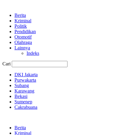
Berita
Kriminal
Politik
Pendidikan
Otomotif
Olahraga
Lainnya
Indeks
Cari
DKI Jakarta
Purwakarta
Subang
Karawang
Bekasi
Sumenep
Cakrabuana
Berita
Kriminal