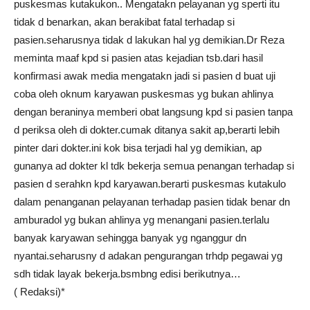
puskesmas kutakukon.. Mengatakn pelayanan yg sperti itu
tidak d benarkan, akan berakibat fatal terhadap si
pasien.seharusnya tidak d lakukan hal yg demikian.Dr Reza
meminta maaf kpd si pasien atas kejadian tsb.dari hasil
konfirmasi awak media mengatakn jadi si pasien d buat uji
coba oleh oknum karyawan puskesmas yg bukan ahlinya
dengan beraninya memberi obat langsung kpd si pasien tanpa
d periksa oleh di dokter.cumak ditanya sakit ap,berarti lebih
pinter dari dokter.ini kok bisa terjadi hal yg demikian, ap
gunanya ad dokter kl tdk bekerja semua penangan terhadap si
pasien d serahkn kpd karyawan.berarti puskesmas kutakulo
dalam penanganan pelayanan terhadap pasien tidak benar dn
amburadol yg bukan ahlinya yg menangani pasien.terlalu
banyak karyawan sehingga banyak yg nganggur dn
nyantai.seharusny d adakan pengurangan trhdp pegawai yg
sdh tidak layak bekerja.bsmbng edisi berikutnya…
( Redaksi)*