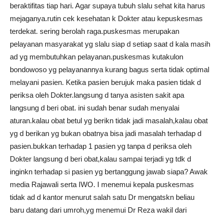
beraktifitas tiap hari. Agar supaya tubuh slalu sehat kita harus
mejaganya.rutin cek kesehatan k Dokter atau kepuskesmas
terdekat. sering berolah raga.puskesmas merupakan
pelayanan masyarakat yg slalu siap d setiap saat d kala masih
ad yg membutuhkan pelayanan.puskesmas kutakulon
bondowoso yg pelayanannya kurang bagus serta tidak optimal
melayani pasien. Ketika pasien berujuk maka pasien tidak d
periksa oleh Dokter.langsung d tanya asisten sakit apa
langsung d beri obat. ini sudah benar sudah menyalai
aturan.kalau obat betul yg berikn tidak jadi masalah,kalau obat
yg d berikan yg bukan obatnya bisa jadi masalah terhadap d
pasien.bukkan terhadap 1 pasien yg tanpa d periksa oleh
Dokter langsung d beri obat,kalau sampai terjadi yg tdk d
inginkn terhadap si pasien yg bertanggung jawab siapa? Awak
media Rajawali serta IWO. I menemui kepala puskesmas
tidak ad d kantor menurut salah satu Dr mengatskn beliau
baru datang dari umroh,yg menemui Dr Reza wakil dari