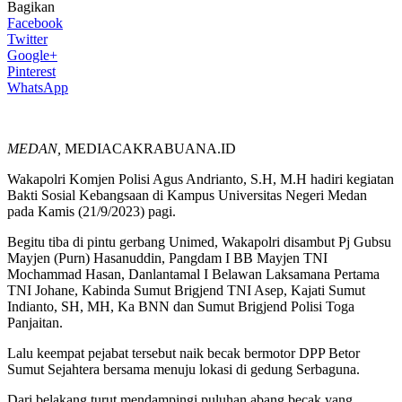
Bagikan
Facebook
Twitter
Google+
Pinterest
WhatsApp
MEDAN,
MEDIACAKRABUANA.ID
Wakapolri Komjen Polisi Agus Andrianto, S.H, M.H hadiri kegiatan
Bakti Sosial Kebangsaan di Kampus Universitas Negeri Medan
pada Kamis (21/9/2023) pagi.
Begitu tiba di pintu gerbang Unimed, Wakapolri disambut Pj Gubsu
Mayjen (Purn) Hasanuddin, Pangdam I BB Mayjen TNI
Mochammad Hasan, Danlantamal I Belawan Laksamana Pertama
TNI Johane, Kabinda Sumut Brigjend TNI Asep, Kajati Sumut
Indianto, SH, MH, Ka BNN dan Sumut Brigjend Polisi Toga
Panjaitan.
Lalu keempat pejabat tersebut naik becak bermotor DPP Betor
Sumut Sejahtera bersama menuju lokasi di gedung Serbaguna.
Dari belakang turut mendampingi puluhan abang becak yang