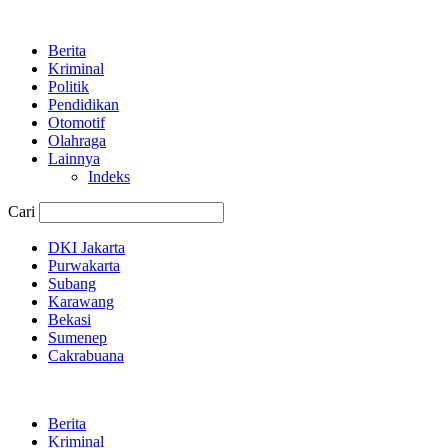
Berita
Kriminal
Politik
Pendidikan
Otomotif
Olahraga
Lainnya
Indeks
Cari
DKI Jakarta
Purwakarta
Subang
Karawang
Bekasi
Sumenep
Cakrabuana
Berita
Kriminal