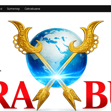
si
Sumenep
Cakrabuana