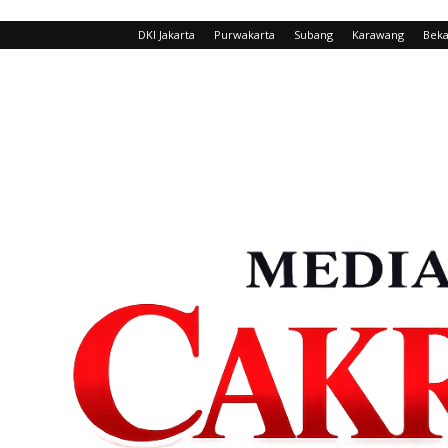
DKI Jakarta
Purwakarta
Subang
Karawang
Beka