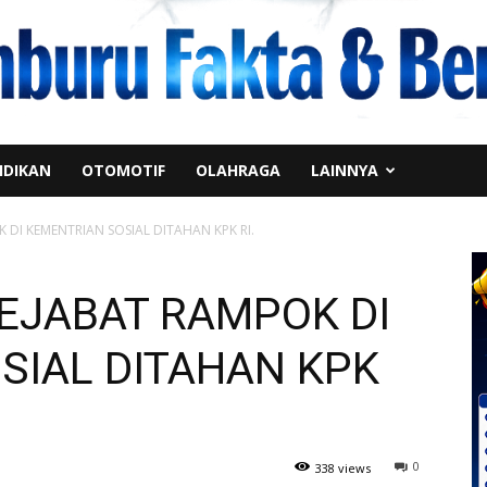
IDIKAN
OTOMOTIF
OLAHRAGA
LAINNYA
DI KEMENTRIAN SOSIAL DITAHAN KPK RI.
EJABAT RAMPOK DI
SIAL DITAHAN KPK
0
338 views