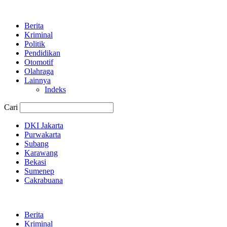
Berita
Kriminal
Politik
Pendidikan
Otomotif
Olahraga
Lainnya
Indeks
Cari
DKI Jakarta
Purwakarta
Subang
Karawang
Bekasi
Sumenep
Cakrabuana
Berita
Kriminal