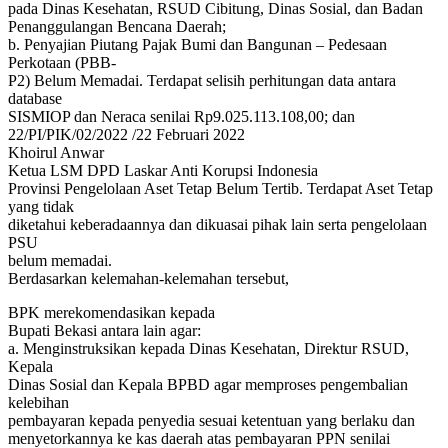
pada Dinas Kesehatan, RSUD Cibitung, Dinas Sosial, dan Badan
Penanggulangan Bencana Daerah;
b. Penyajian Piutang Pajak Bumi dan Bangunan – Pedesaan
Perkotaan (PBB-
P2) Belum Memadai. Terdapat selisih perhitungan data antara
database
SISMIOP dan Neraca senilai Rp9.025.113.108,00; dan
22/PI/PIK/02/2022 /22 Februari 2022
Khoirul Anwar
Ketua LSM DPD Laskar Anti Korupsi Indonesia
Provinsi Pengelolaan Aset Tetap Belum Tertib. Terdapat Aset Tetap
yang tidak
diketahui keberadaannya dan dikuasai pihak lain serta pengelolaan
PSU
belum memadai.
Berdasarkan kelemahan-kelemahan tersebut,
BPK merekomendasikan kepada
Bupati Bekasi antara lain agar:
a. Menginstruksikan kepada Dinas Kesehatan, Direktur RSUD,
Kepala
Dinas Sosial dan Kepala BPBD agar memproses pengembalian
kelebihan
pembayaran kepada penyedia sesuai ketentuan yang berlaku dan
menyetorkannya ke kas daerah atas pembayaran PPN senilai