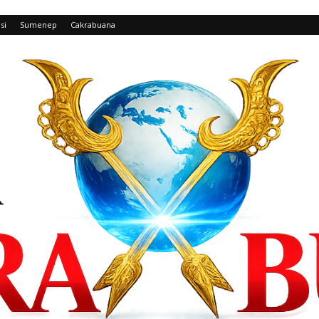
si
Sumenep
Cakrabuana