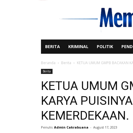
BERITA
KRIMINAL
POLITIK
PEND
Beranda
Berita
KETUA UMUM GMPB BACAKAN KAR
Berita
KETUA UMUM G
KARYA PUISINYA
KEMERDEKAAN.
Penulis
Admin Cakrabuana
-
August 17, 2023