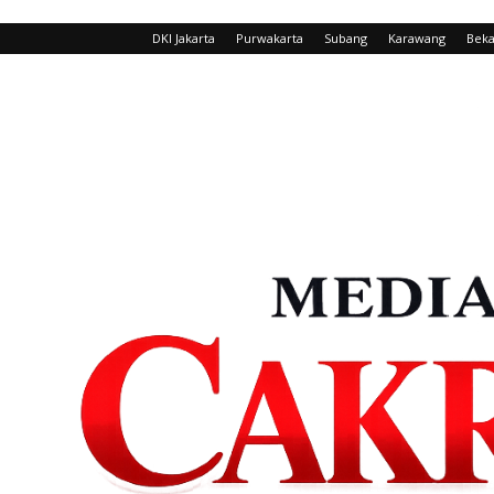
DKI Jakarta
Purwakarta
Subang
Karawang
Beka