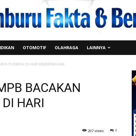
IDIKAN
OTOMOTIF
OLAHRAGA
LAINNYA
YA PUISINYA DI HARI KEMERDEKAAN.
MPB BACAKAN
 DI HARI
0
207 views