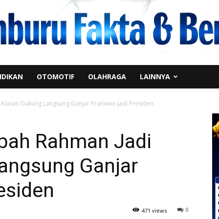
IDIKAN
OTOMOTIF
OLAHRAGA
LAINNYA
 Alasan Dukung Langsung Ganjar Pranowo Jadi Presiden
Abah Rahman Jadi
angsung Ganjar
esiden
0
471 views