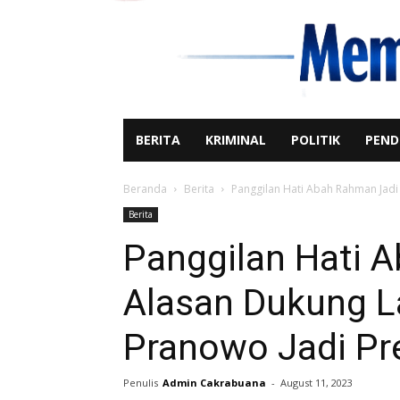
BERITA
KRIMINAL
POLITIK
PEND
Beranda
Berita
Panggilan Hati Abah Rahman Jadi
Berita
Panggilan Hati 
Alasan Dukung L
Pranowo Jadi Pr
Penulis
Admin Cakrabuana
-
August 11, 2023