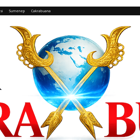
si
Sumenep
Cakrabuana