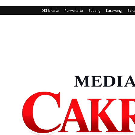
DKI Jakarta
Purwakarta
Subang
Karawang
Beka