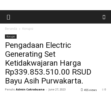
Beranda
Korupsi
Korupsi
Pengadaan Electric
Generating Set
Ketidakwajaran Harga
Rp339.853.510.00 RSUD
Bayu Asih Purwakarta.
Penulis
Admin Cakrabuana
-
June 27, 2023
0
455 views