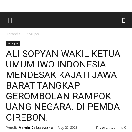
Beranda
Korupsi
Korupsi
ALI SOPYAN WAKIL KETUA
UMUM IWO INDONESIA
MENDESAK KAJATI JAWA
BARAT TANGKAP
GEROMBOLAN RAMPOK
UANG NEGARA. DI PEMDA
CIREBON.
Penulis
Admin Cakrabuana
-
May 29, 2023
0
249 views