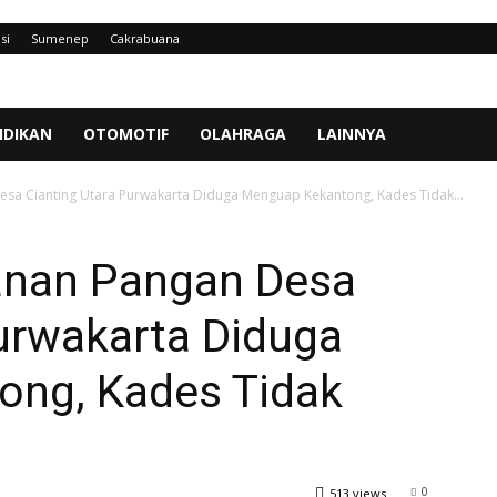
si
Sumenep
Cakrabuana
IDIKAN
OTOMOTIF
OLAHRAGA
LAINNYA
sa Cianting Utara Purwakarta Diduga Menguap Kekantong, Kades Tidak...
anan Pangan Desa
urwakarta Diduga
ng, Kades Tidak
0
513 views