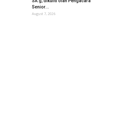
SA.g, dikuliti olah Pengacara
Senior...
August 7, 2026