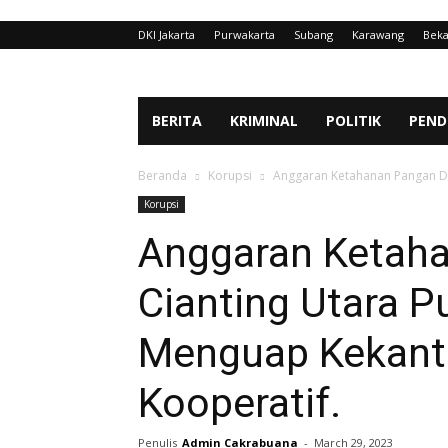
DKI Jakarta
Purwakarta
Subang
Karawang
Beka
BERITA
KRIMINAL
POLITIK
PEND
Beranda
Korupsi
Anggaran Ketahanan Pangan De
Korupsi
Anggaran Ketah
Cianting Utara P
Menguap Kekanto
Kooperatif.
Penulis
Admin Cakrabuana
-
March 29, 2023