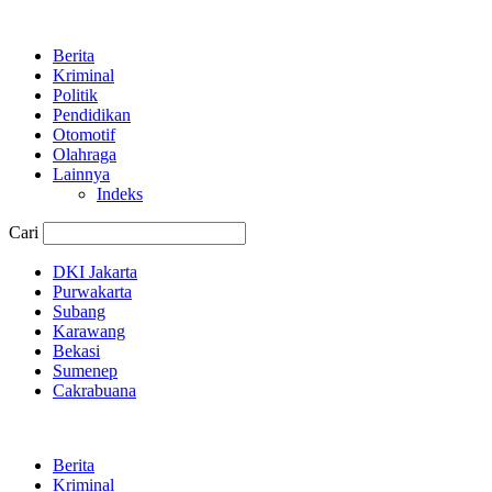
Berita
Kriminal
Politik
Pendidikan
Otomotif
Olahraga
Lainnya
Indeks
Cari
DKI Jakarta
Purwakarta
Subang
Karawang
Bekasi
Sumenep
Cakrabuana
Berita
Kriminal