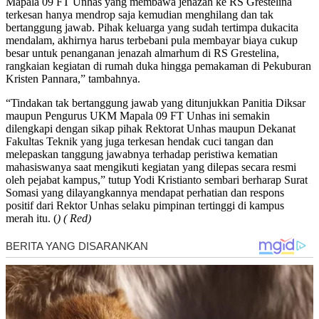
Mapala 09 FT Unhas yang membawa jenazah ke RS Grestelina
terkesan hanya mendrop saja kemudian menghilang dan tak
bertanggung jawab. Pihak keluarga yang sudah tertimpa dukacita
mendalam, akhirnya harus terbebani pula membayar biaya cukup
besar untuk penanganan jenazah almarhum di RS Grestelina,
rangkaian kegiatan di rumah duka hingga pemakaman di Pekuburan
Kristen Pannara,” tambahnya.
“Tindakan tak bertanggung jawab yang ditunjukkan Panitia Diksar
maupun Pengurus UKM Mapala 09 FT Unhas ini semakin
dilengkapi dengan sikap pihak Rektorat Unhas maupun Dekanat
Fakultas Teknik yang juga terkesan hendak cuci tangan dan
melepaskan tanggung jawabnya terhadap peristiwa kematian
mahasiswanya saat mengikuti kegiatan yang dilepas secara resmi
oleh pejabat kampus,” tutup Yodi Kristianto sembari berharap Surat
Somasi yang dilayangkannya mendapat perhatian dan respons
positif dari Rektor Unhas selaku pimpinan tertinggi di kampus
merah itu. (
) ( Red)