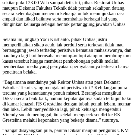
sekitar pukul 23.00 Wita sampai detik ini, pihak Rektorat Unhas
maupun Dekanat Fakultas Teknik tidak pernah sekalipun datang
secara kelembagaan menemui keluarga untuk menunjukkan rasa
empati dan itikad baiknya serta membahas berbagai hal yang
diinginkan keluarga sebagai bentuk pertanggung jawaban Unhas.
Selama ini, ungkap Yodi Kristianto, pihak Unhas justru
memperlihatkan sikap acuh, tak perduli serta terkesan tidak mau
bertanggung jawab terhadap peristiwa kematian mahasiswanya, dan
parahnya lagi ikut berusaha menutup-nutupi ataupun membungkam
kasus tersebut hingga membuat pembohongan publik melalui
pemberitaan media yang pernyataan-pernyataannya terkesan hanya
pencitraan belaka.
“Bagaimana seandainya pak Rektor Unhas atau para Dekanat
Fakultas Teknik yang mengalami peristiwa ini ? Kehilangan putra
tercinta yang kematiannya penuh misteri. Berangkat mengikuti
Diksar secara baik-baik, namun kepulangannya sudah terbujur kaku
di kamar jenazah RS Grestelina dengan tubuh penuh lebam, memar
dan luka. Lebih menyedihkan lagi, pihak keluarga mengetahui
Virendy sudah meninggal, itu setelah mengecek sendiri ke RS
Grestelina melalui keponakan yang bekerja disana,” tuturnya.
“Sangat disayangkan pula, panitia Diksar maupun pengurus UKM