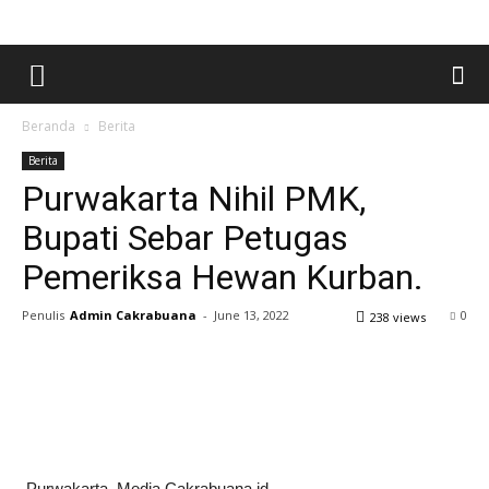
Beranda
Berita
Berita
Purwakarta Nihil PMK,
Bupati Sebar Petugas
Pemeriksa Hewan Kurban.
Penulis
Admin Cakrabuana
-
June 13, 2022
0
238 views
Purwakarta. Media Cakrabuana.id