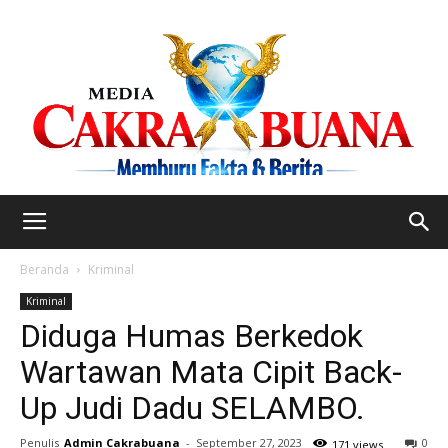
Beranda
Kriminal
Kriminal
Diduga Humas Berkedok
Wartawan Mata Cipit Back-
Up Judi Dadu SELAMBO.
Penulis
Admin Cakrabuana
-
September 27, 2023
0
171 views