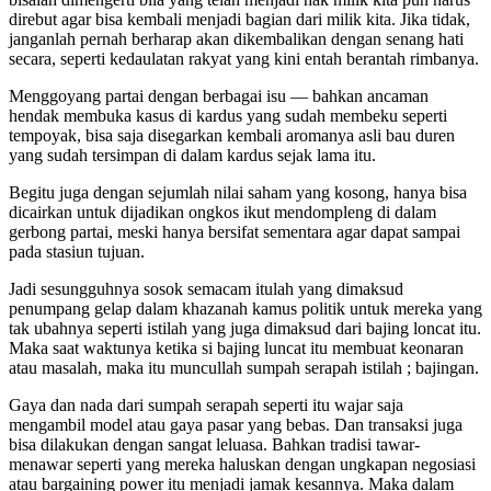
direbut agar bisa kembali menjadi bagian dari milik kita. Jika tidak,
janganlah pernah berharap akan dikembalikan dengan senang hati
secara, seperti kedaulatan rakyat yang kini entah berantah rimbanya.
Menggoyang partai dengan berbagai isu — bahkan ancaman
hendak membuka kasus di kardus yang sudah membeku seperti
tempoyak, bisa saja disegarkan kembali aromanya asli bau duren
yang sudah tersimpan di dalam kardus sejak lama itu.
Begitu juga dengan sejumlah nilai saham yang kosong, hanya bisa
dicairkan untuk dijadikan ongkos ikut mendompleng di dalam
gerbong partai, meski hanya bersifat sementara agar dapat sampai
pada stasiun tujuan.
Jadi sesungguhnya sosok semacam itulah yang dimaksud
penumpang gelap dalam khazanah kamus politik untuk mereka yang
tak ubahnya seperti istilah yang juga dimaksud dari bajing loncat itu.
Maka saat waktunya ketika si bajing luncat itu membuat keonaran
atau masalah, maka itu muncullah sumpah serapah istilah ; bajingan.
Gaya dan nada dari sumpah serapah seperti itu wajar saja
mengambil model atau gaya pasar yang bebas. Dan transaksi juga
bisa dilakukan dengan sangat leluasa. Bahkan tradisi tawar-
menawar seperti yang mereka haluskan dengan ungkapan negosiasi
atau bargaining power itu menjadi jamak kesannya. Maka dalam