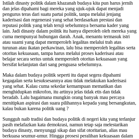
Istilah dinasty politik dalam khazanah budaya kita pun harus jernih
dan jelas dipahami bagi mereka yang ujuk-ujuk dapat menjadi
pengurus teras dari suatu partai politik, tanpa melalui jenjang
kaderisasi dan regenerasi yang sehat berdasarkan prestasi dan
reputasi politik yang telah teruji sebelumnya bersama kader yang
lain. Jadi dinasty dalam politik itu hanya diperoleh oleh mereka yang
cuma mempunyai hubungan darah. Anak, menantu termasuk istri
atau suami yang dapat memperoleh legalitas melalui trah atas
turunan atau ikatan perkawinan, lalu bisa memperoleh legalitas serta
otoritas kekuasaan, tampa harus melalui proses kaderisasi atau
belajar secara serius untuk memperoleh otoritas kekuasaan yang
bersifat kelanjutan dari sang penguasa sebelumnya.
Maka dalam budaya politik seperti itu dapat segera dipahami
kegagalan serta kesuksesannya atau tidak melakukan kaderisasi
yang sehat. Kalau cuma sekedar kemampuan mematikan dan
menghidupkan mikrofon, itu artinya jelas tidak etis dan tidak
beradab. Lalu bagaimana mungkin orang banyak mau percaya
menitipkan aspirasi dan suara pilihannya kepada yang bersangkutan,
kalau bukan karena politik uang ?
Sungguh naib tradisi dan budaya politik di negeri kita yang terlanjur
pasih melafazkan kata demokrasi, namun tetap saja melestarikan
budaya dinasty, menyunggi sikap dan sifat otoritarian, alias mau
berkuasa seumur-umur. Hingga prosesi peralihan kekuasaan dalam