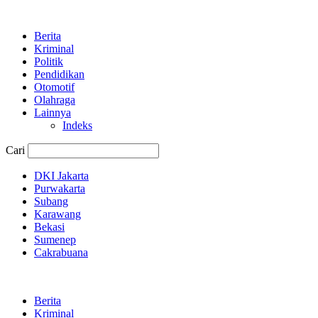
Berita
Kriminal
Politik
Pendidikan
Otomotif
Olahraga
Lainnya
Indeks
Cari
DKI Jakarta
Purwakarta
Subang
Karawang
Bekasi
Sumenep
Cakrabuana
Berita
Kriminal