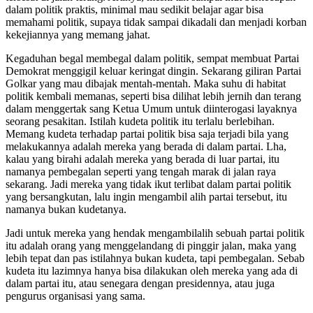
dalam politik praktis, minimal mau sedikit belajar agar bisa
memahami politik, supaya tidak sampai dikadali dan menjadi korban
kekejiannya yang memang jahat.
Kegaduhan begal membegal dalam politik, sempat membuat Partai
Demokrat menggigil keluar keringat dingin. Sekarang giliran Partai
Golkar yang mau dibajak mentah-mentah. Maka suhu di habitat
politik kembali memanas, seperti bisa dilihat lebih jernih dan terang
dalam menggertak sang Ketua Umum untuk diinterogasi layaknya
seorang pesakitan. Istilah kudeta politik itu terlalu berlebihan.
Memang kudeta terhadap partai politik bisa saja terjadi bila yang
melakukannya adalah mereka yang berada di dalam partai. Lha,
kalau yang birahi adalah mereka yang berada di luar partai, itu
namanya pembegalan seperti yang tengah marak di jalan raya
sekarang. Jadi mereka yang tidak ikut terlibat dalam partai politik
yang bersangkutan, lalu ingin mengambil alih partai tersebut, itu
namanya bukan kudetanya.
Jadi untuk mereka yang hendak mengambilalih sebuah partai politik
itu adalah orang yang menggelandang di pinggir jalan, maka yang
lebih tepat dan pas istilahnya bukan kudeta, tapi pembegalan. Sebab
kudeta itu lazimnya hanya bisa dilakukan oleh mereka yang ada di
dalam partai itu, atau senegara dengan presidennya, atau juga
pengurus organisasi yang sama.