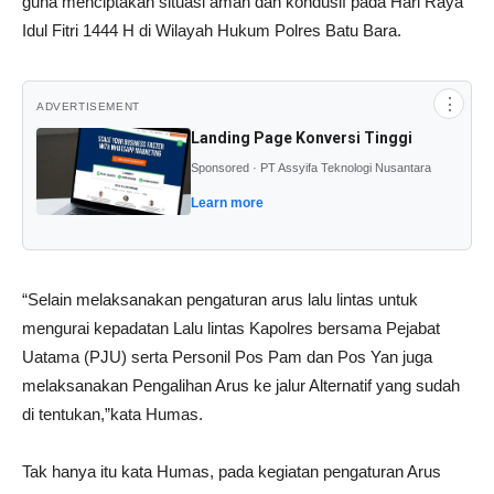
guna menciptakan situasi aman dan kondusif pada Hari Raya
Idul Fitri 1444 H di Wilayah Hukum Polres Batu Bara.
⋮
ADVERTISEMENT
Landing Page Konversi Tinggi
Sponsored · PT Assyifa Teknologi Nusantara
Learn more
“Selain melaksanakan pengaturan arus lalu lintas untuk
mengurai kepadatan Lalu lintas Kapolres bersama Pejabat
Uatama (PJU) serta Personil Pos Pam dan Pos Yan juga
melaksanakan Pengalihan Arus ke jalur Alternatif yang sudah
di tentukan,”kata Humas.
Tak hanya itu kata Humas, pada kegiatan pengaturan Arus