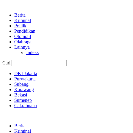
Berita
Kriminal
Politik
Pendidikan
Otomotif
Olahraga
Lainnya
Indeks
Cari
DKI Jakarta
Purwakarta
Subang
Karawang
Bekasi
Sumenep
Cakrabuana
Berita
Kriminal