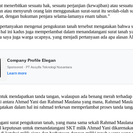
t menerbitkan sesuatu hak, sesuatu perjanjian (kewajiban) atau sesua
atau menyuruh orang lain menggunakan surat-surat itu seolah-olah su
at, dengan hukuman penjara selama-lamanya enam tahun.”
ertanyakan mengenai pengukuran tanah tersebut mengatakan bahwa san
am hal ini kadus juga memperlambat dalam menandatangani surat tanah 
ena saya juga warga ucapnya, yang menjadi pertanyaan ada apa alasan 
Company Profile Elegan
Sponsored · PT Assyifa Teknologi Nusantara
Learn more
tuk mendapatkan tanda tangan, walaupun ada benang merah terhadap 
di antara Ahmad Yani dan Rahmad Maulana yang mana, Rahmad Maulana
atakan dalam hal ini rahmad terkesan memperlambat proses tanda tang
ni surat pengukuran tanah, yang mana sama sekali Rahmad Maulana t
l keputusan untuk menandatangani SKT milik Ahmad Yani dikarenakan 