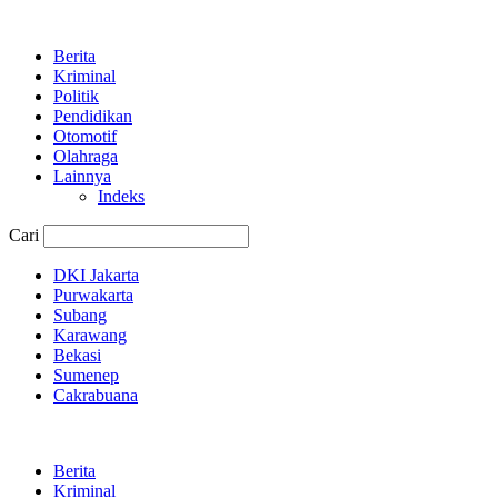
Berita
Kriminal
Politik
Pendidikan
Otomotif
Olahraga
Lainnya
Indeks
Cari
DKI Jakarta
Purwakarta
Subang
Karawang
Bekasi
Sumenep
Cakrabuana
Berita
Kriminal