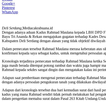
Google+
Pinterest
WhatsApp
Deli Serdang,
Mediacakrabuana.id
Dengan adanya aduan Kadus Rahmad Maulana kepada LBH DPD FRO
Bayu Tri Ananda & Rekan mengajukan gugatan terhadap Kades Desa
Kabupaten Deli Serdang dengan alasan yang tidak objektif diwilayah 
Dalam pemecatan tersebut Rahmad Maulana merasa keberatan atas s
konfirmasi kepada saya sebagai kadus, untuk mengetahui persoalan ap
Kronologis terjadinya pemecatan terhadap Rahmad Maulana ketika S
juga masih berada ditempat potong rambut dan waktu juga hampir m
Rahmad kepada sekdes sangat dingin dan mengatakan kalau ini peri
Adapun saat pemberitaan mengenai pemecatan terhadap Rahmad Mau
dengan adanya persoalan pengukuran tanah yang dilakukan diwilayah
Adapun dari kronologis tersebut dua hari kemudian surat dari hasil
kadus yang mana Rahmad sendiri tidak pernah melakukan hal peng
dalam pengertian memalsu surat dalam Pasal 263 Kitab Undang-Und