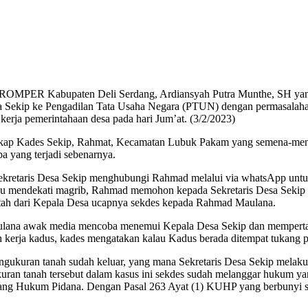
MPER Kabupaten Deli Serdang, Ardiansyah Putra Munthe, SH yan
 Sekip ke Pengadilan Tata Usaha Negara (PTUN) dengan permasalah
kerja pemerintahaan desa pada hari Jum’at. (3/2/2023)
ikap Kades Sekip, Rahmat, Kecamatan Lubuk Pakam yang semena-mena
a yang terjadi sebenarnya.
ekretaris Desa Sekip menghubungi Rahmad melalui via whatsApp untuk
au mendekati magrib, Rahmad memohon kepada Sekretaris Desa Sekip 
ntah dari Kepala Desa ucapnya sekdes kepada Rahmad Maulana.
lana awak media mencoba menemui Kepala Desa Sekip dan mempertan
 kerja kadus, kades mengatakan kalau Kadus berada ditempat tukang 
 pengukuran tanah sudah keluar, yang mana Sekretaris Desa Sekip mel
ukuran tanah tersebut dalam kasus ini sekdes sudah melanggar huk
ang Hukum Pidana. Dengan Pasal 263 Ayat (1) KUHP yang berbunyi se