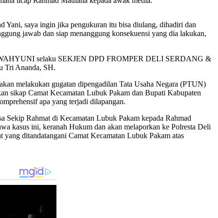
ang mana ucap Rahmad Maulana kepada awak media.
ani, saya ingin jika pengukuran itu bisa diulang, dihadiri dan
ertanggung jawab dan siap menanggung konsekuensi yang dia lakukan,
a, kepada SRI WAHYUNI selaku SEKJEN DPD FROMPER DELI SERDANG &
 Tri Ananda, SH.
 melakukan gugatan dipengadilan Tata Usaha Negara (PTUN)
an sikap Camat Kecamatan Lubuk Pakam dan Bupati Kabupaten
mprehensif apa yang terjadi dilapangan.
esa Sekip Rahmat di Kecamatan Lubuk Pakam kepada Rahmad
a kasus ini, keranah Hukum dan akan melaporkan ke Polresta Deli
mat yang ditandatangani Camat Kecamatan Lubuk Pakam atas