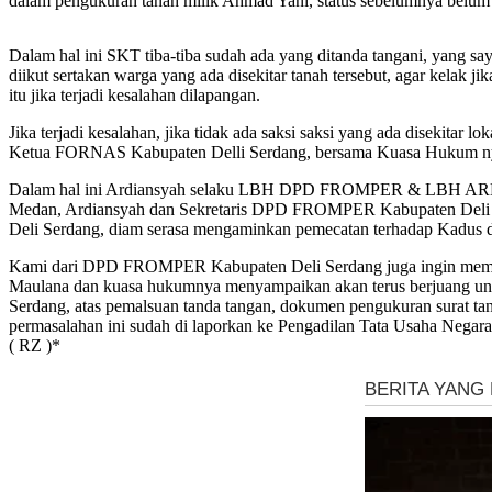
dalam pengukuran tanah milik Ahmad Yani, status sebelumnya belum
Dalam hal ini SKT tiba-tiba sudah ada yang ditanda tangani, yang sa
diikut sertakan warga yang ada disekitar tanah tersebut, agar kelak
itu jika terjadi kesalahan dilapangan.
Jika terjadi kesalahan, jika tidak ada saksi saksi yang ada di
Ketua FORNAS Kabupaten Delli Serdang, bersama Kuasa Hukum nya
Dalam hal ini Ardiansyah selaku LBH DPD FROMPER & LBH ARD
Medan, Ardiansyah dan Sekretaris DPD FROMPER Kabupaten Deli 
Deli Serdang, diam serasa mengaminkan pemecatan terhadap Kadus di 
Kami dari DPD FROMPER Kabupaten Deli Serdang juga ingin mempe
Maulana dan kuasa hukumnya menyampaikan akan terus berjuang unt
Serdang, atas pemalsuan tanda tangan, dokumen pengukuran surat t
permasalahan ini sudah di laporkan ke Pengadilan Tata Usaha Nega
( RZ )*