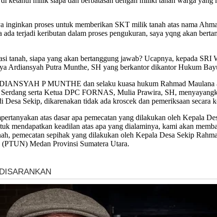
 di ketahui milik siapa dan berbatasan dengan miliki tanah warga y
ya inginkan proses untuk memberikan SKT milik tanah atas nama Ahmad Y
 jika ada terjadi keributan dalam proses pengukuran, saya yqng akan b
sekitar lokasi tanah, siapa yang akan bertanggung jawab? Ucapny
 Ardiansyah Putra Munthe, SH yang berkantor dikantor Hukum Bayu
IANSYAH P MUNTHE dan selaku kuasa hukum Rahmad Maulana akan
Serdang serta Ketua DPC FORNAS, Mulia Prawira, SH, menyayangk
Desa Sekip, dikarenakan tidak ada kroscek dan pemeriksaan secara ko
rtanyakan atas dasar apa pemecatan yang dilakukan oleh Kepala D
uk mendapatkan keadilan atas apa yang dialaminya, kami akan membaw
anah, pemecatan sepihak yang dilakukan oleh Kepala Desa Sekip Rah
ra (PTUN) Medan Provinsi Sumatera Utara.