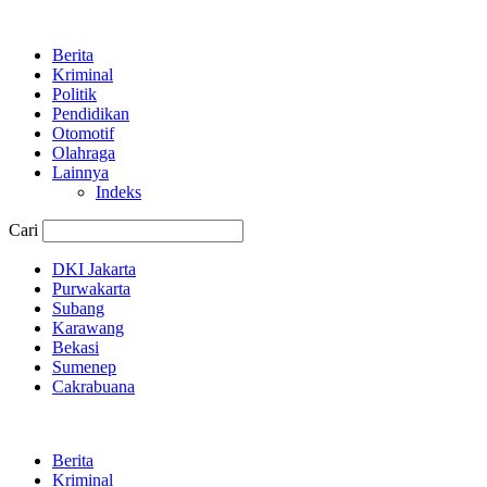
Berita
Kriminal
Politik
Pendidikan
Otomotif
Olahraga
Lainnya
Indeks
Cari
DKI Jakarta
Purwakarta
Subang
Karawang
Bekasi
Sumenep
Cakrabuana
Berita
Kriminal