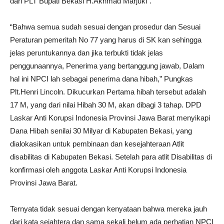
dari PLT Bupati Bekasi H.Akhmad Marjuki”.
“Bahwa semua sudah sesuai dengan prosedur dan Sesuai
Peraturan pemeritah No 77 yang harus di SK kan sehingga
jelas peruntukannya dan jika terbukti tidak jelas
penggunaannya, Penerima yang bertanggung jawab, Dalam
hal ini NPCI lah sebagai penerima dana hibah,” Pungkas
Plt.Henri Lincoln. Dikucurkan Pertama hibah tersebut adalah
17 M, yang dari nilai Hibah 30 M, akan dibagi 3 tahap. DPD
Laskar Anti Korupsi Indonesia Provinsi Jawa Barat menyikapi
Dana Hibah senilai 30 Milyar di Kabupaten Bekasi, yang
dialokasikan untuk pembinaan dan kesejahteraan Atlit
disabilitas di Kabupaten Bekasi. Setelah para atlit Disabilitas di
konfirmasi oleh anggota Laskar Anti Korupsi Indonesia
Provinsi Jawa Barat.
Ternyata tidak sesuai dengan kenyataan bahwa mereka jauh
dari kata sejahtera dan sama sekali belum ada perhatian NPCI