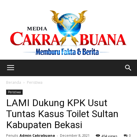
Beranda
Peristiwa
Peristiwa
LAMI Dukung KPK Usut
Tuntas Kasus Toilet Sultan
Kabupaten Bekasi
Penulis
Admin Cakrabuana
-
December 8, 2021
0
454 views