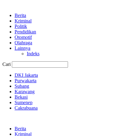
Berita
Kriminal
Politik
Pendidikan
Otomotif
Olahraga
Lainnya
Indeks
Cari
DKI Jakarta
Purwakarta
Subang
Karawang
Bekasi
Sumenep
Cakrabuana
Berita
Kriminal