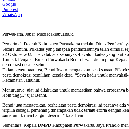
Google+
Pinterest
WhatsApp
Purwakarta, Jabar. Mediacakrabuana.id
Pemerintah Daerah Kabupaten Purwakarta melalui Dinas Pemberday
Secara umum, Pilkades yang tahapan pendaftarannya telah dimulai sej
22 Oktober 2023. Tercatat, ada sebanyak 45 calon kades yang ikut kon
Tampak Penjabat Bupati Purwakarta Benni Irwan didampingi Kepala
demokrasi desa tersebut.
Dalam keterangannya, Benni Irwan mengatakan pelaksanaan Pilkades 
pesta demokrasi pemilihan kepala desa. “Saya hadir untuk menyaksi
Kecamatan Jatiluhur.
Menurutnya, giat ini dilakukan untuk memastikan bahwa prosesnya berl
lebih tinggi,” ujar Benni.
Benni juga mengatakan, perhelatan pesta demokrasi ini pastinya ad
terpilih sebagai pemenang diharapakan tidak terlalu eforia dengan ke
sama untuk membangun desa ini,” kata Benni.
Sementara, Kepala DMPD Kabupaten Purwakarta, Jaya Pranolo mengucap