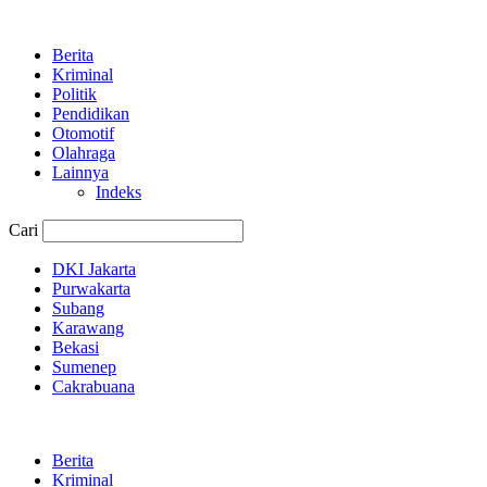
Berita
Kriminal
Politik
Pendidikan
Otomotif
Olahraga
Lainnya
Indeks
Cari
DKI Jakarta
Purwakarta
Subang
Karawang
Bekasi
Sumenep
Cakrabuana
Berita
Kriminal