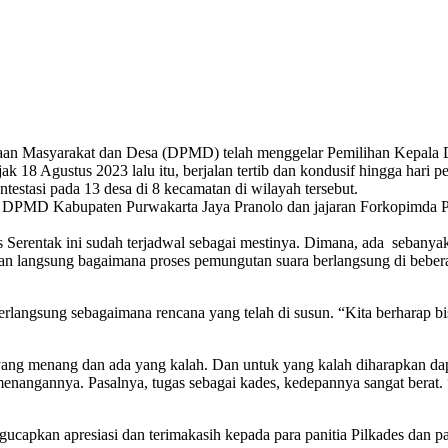
aan Masyarakat dan Desa (DPMD) telah menggelar Pemilihan Kepala 
ak 18 Agustus 2023 lalu itu, berjalan tertib dan kondusif hingga hari 
testasi pada 13 desa di 8 kecamatan di wilayah tersebut.
 DPMD Kabupaten Purwakarta Jaya Pranolo dan jajaran Forkopimda Pu
Serentak ini sudah terjadwal sebagai mestinya. Dimana, ada sebanyak
kan langsung bagaimana proses pemungutan suara berlangsung di beber
angsung sebagaimana rencana yang telah di susun. “Kita berharap bisa 
a yang menang dan ada yang kalah. Dan untuk yang kalah diharapkan d
menangannya. Pasalnya, tugas sebagai kades, kedepannya sangat berat. 
kan apresiasi dan terimakasih kepada para panitia Pilkades dan para