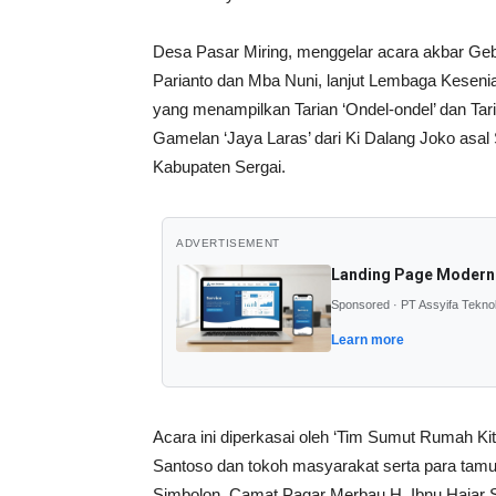
Desa Pasar Miring, menggelar acara akbar Ge
Parianto dan Mba Nuni, lanjut Lembaga Kesenia
yang menampilkan Tarian ‘Ondel-ondel’ dan Tari
Gamelan ‘Jaya Laras’ dari Ki Dalang Joko asal
Kabupaten Sergai.
ADVERTISEMENT
Landing Page Modern
Sponsored · PT Assyifa Tekno
Learn more
Acara ini diperkasai oleh ‘Tim Sumut Rumah Ki
Santoso dan tokoh masyarakat serta para ta
Simbolon, Camat Pagar Merbau H. Ibnu Hajar 