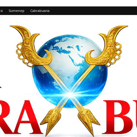
si
Sumenep
Cakrabuana