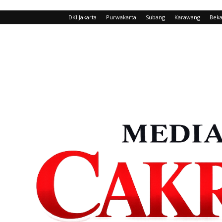
DKI Jakarta
Purwakarta
Subang
Karawang
Beka