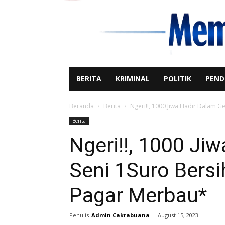
BERITA
KRIMINAL
POLITIK
PEND
Beranda
Berita
Ngeri!!, 1000 Jiwa Hadir Dalam Ge
Berita
Ngeri!!, 1000 Ji
Seni 1Suro Bersi
Pagar Merbau*
Penulis
Admin Cakrabuana
-
August 15, 2023