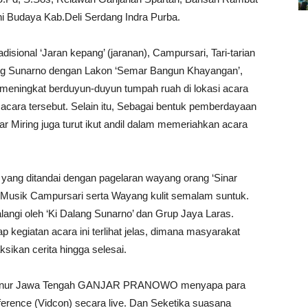
ni Budaya Kab.Deli Serdang Indra Purba.
disional ‘Jaran kepang’ (jaranan), Campursari, Tari-tarian
ang Sunarno dengan Lakon ‘Semar Bangun Khayangan’,
eningkat berduyun-duyun tumpah ruah di lokasi acara
acara tersebut. Selain itu, Sebagai bentuk pemberdayaan
Miring juga turut ikut andil dalam memeriahkan acara
ang ditandai dengan pagelaran wayang orang ‘Sinar
Musik Campursari serta Wayang kulit semalam suntuk.
alangi oleh ‘Ki Dalang Sunarno’ dan Grup Jaya Laras.
 kegiatan acara ini terlihat jelas, dimana masyarakat
ikan cerita hingga selesai.
Gubernur Jawa Tengah GANJAR PRANOWO menyapa para
erence (Vidcon) secara live. Dan Seketika suasana