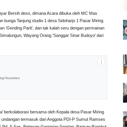
byar Bersih deso, dimana Acara dibuka oleh MC Mas
n bunga Tanjung studio 1 desa Sidoharjo 1 Pasar Miring
an ‘Gending Parit’, dan tak kalah seru dengan permainan
 Simalungun, Wayang Orang ‘Sanggar Sinar Budoyo’ dari
⋮
logi Nusantara
ta’ berkolaborasi bersama oleh Kepala desa Pasar Miring
mu undangan termasuk dari Anggota PDI-P Sumut Ramses
S.Pd, S.Sos, Relawan Ganjarian Spartan, Barisan Rambut