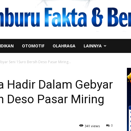
IDIKAN
OTOMOTIF
OLAHRAGA
LAINNYA
byar Seni 1Suro Bersih Deso Pasar Miring...
wa Hadir Dalam Gebyar
h Deso Pasar Miring
0
341 views