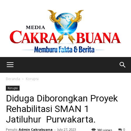
Beranda
Korupsi
Korupsi
Diduga Diborongkan Proyek
Rehabilitasi SMAN 1
Jatiluhur Purwakarta.
Penulis
Admin Cakrabuana
-
July 27, 2023
0
380 views