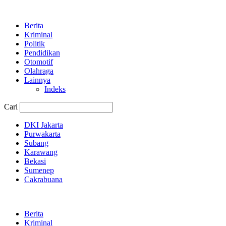
Berita
Kriminal
Politik
Pendidikan
Otomotif
Olahraga
Lainnya
Indeks
Cari
DKI Jakarta
Purwakarta
Subang
Karawang
Bekasi
Sumenep
Cakrabuana
Berita
Kriminal