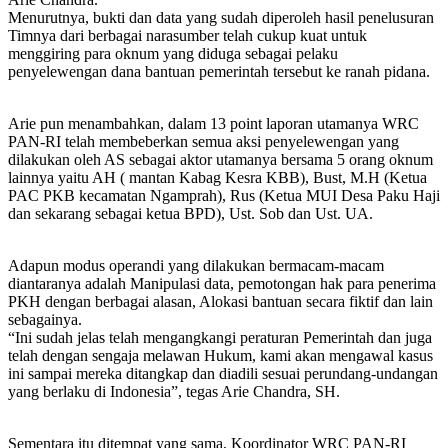
Menurutnya, bukti dan data yang sudah diperoleh hasil penelusuran
Timnya dari berbagai narasumber telah cukup kuat untuk
menggiring para oknum yang diduga sebagai pelaku
penyelewengan dana bantuan pemerintah tersebut ke ranah pidana.
Arie pun menambahkan, dalam 13 point laporan utamanya WRC
PAN-RI telah membeberkan semua aksi penyelewengan yang
dilakukan oleh AS sebagai aktor utamanya bersama 5 orang oknum
lainnya yaitu AH ( mantan Kabag Kesra KBB), Bust, M.H (Ketua
PAC PKB kecamatan Ngamprah), Rus (Ketua MUI Desa Paku Haji
dan sekarang sebagai ketua BPD), Ust. Sob dan Ust. UA.
Adapun modus operandi yang dilakukan bermacam-macam
diantaranya adalah Manipulasi data, pemotongan hak para penerima
PKH dengan berbagai alasan, Alokasi bantuan secara fiktif dan lain
sebagainya.
“Ini sudah jelas telah mengangkangi peraturan Pemerintah dan juga
telah dengan sengaja melawan Hukum, kami akan mengawal kasus
ini sampai mereka ditangkap dan diadili sesuai perundang-undangan
yang berlaku di Indonesia”, tegas Arie Chandra, SH.
Sementara itu ditempat yang sama, Koordinator WRC PAN-RI