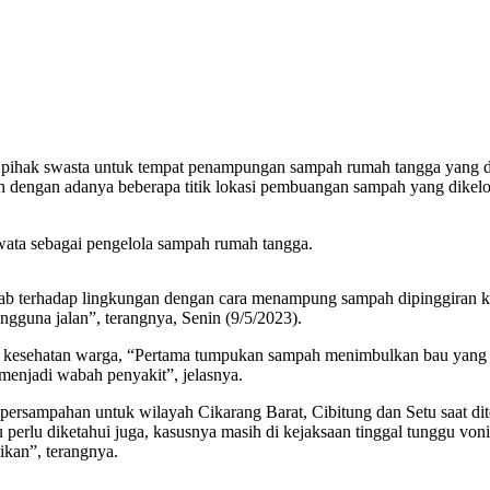
h pihak swasta untuk tempat penampungan sampah rumah tangga yang d
 dengan adanya beberapa titik lokasi pembuangan sampah yang dikelo
ata sebagai pengelola sampah rumah tangga.
ab terhadap lingkungan dengan cara menampung sampah dipinggiran kal
ngguna jalan”, terangnya, Senin (9/5/2023).
 kesehatan warga, “Pertama tumpukan sampah menimbulkan bau yang 
enjadi wabah penyakit”, jelasnya.
rsampahan untuk wilayah Cikarang Barat, Cibitung dan Setu saat di
tu perlu diketahui juga, kasusnya masih di kejaksaan tinggal tunggu 
ikan”, terangnya.