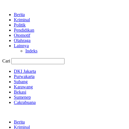
Berita
Kriminal
Politik
Pendidikan
Otomotif
Olahraga
Lainnya
Indeks
Cari
DKI Jakarta
Purwakarta
Subang
Karawang
Bekasi
Sumenep
Cakrabuana
Berita
Kriminal