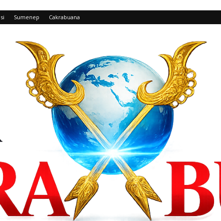
si
Sumenep
Cakrabuana