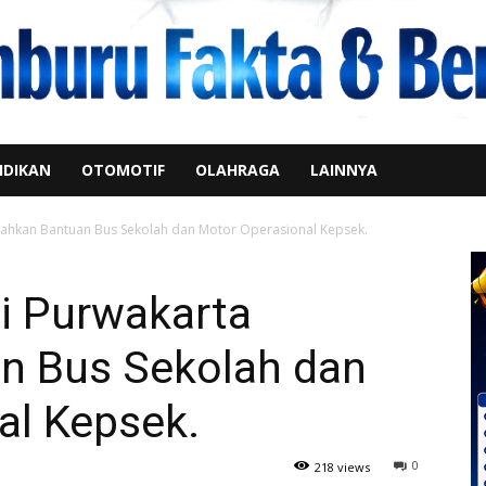
IDIKAN
OTOMOTIF
OLAHRAGA
LAINNYA
rahkan Bantuan Bus Sekolah dan Motor Operasional Kepsek.
i Purwakarta
n Bus Sekolah dan
al Kepsek.
0
218 views