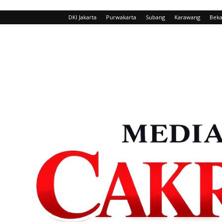
DKI Jakarta
Purwakarta
Subang
Karawang
Beka