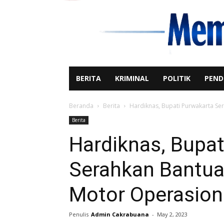
BERITA
KRIMINAL
POLITIK
PEND
Beranda
Berita
Hardiknas, Bupati Purwakarta Se
Berita
Hardiknas, Bupat
Serahkan Bantua
Motor Operasion
Penulis
Admin Cakrabuana
-
May 2, 2023