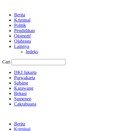
Berita
Kriminal
Politik
Pendidikan
Otomotif
Olahraga
Lainnya
Indeks
Cari
DKI Jakarta
Purwakarta
Subang
Karawang
Bekasi
Sumenep
Cakrabuana
Berita
Kriminal