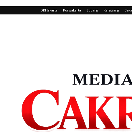
DKI Jakarta
Purwakarta
Subang
Karawang
Beka