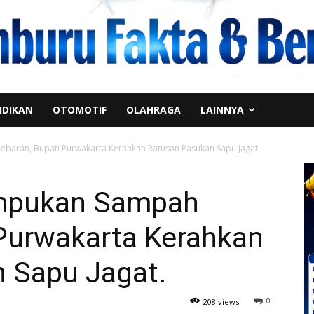
IDIKAN
OTOMOTIF
OLAHRAGA
LAINNYA
baran, Bupati Purwakarta Kerahkan Ratusan Pasukan Sapu Jagat.
umpukan Sampah
 Purwakarta Kerahkan
 Sapu Jagat.
0
208 views