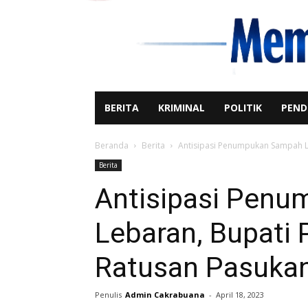
BERITA
KRIMINAL
POLITIK
PEND
Beranda
Berita
Antisipasi Penumpukan Sampah Le
Berita
Antisipasi Pen
Lebaran, Bupati
Ratusan Pasukan
Penulis
Admin Cakrabuana
-
April 18, 2023