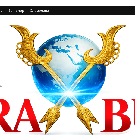
si
Sumenep
Cakrabuana