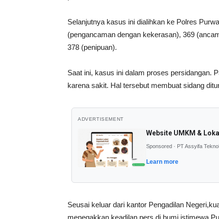
Selanjutnya kasus ini dialihkan ke Polres Pur
(pengancaman dengan kekerasan), 369 (ancama
378 (penipuan).
Saat ini, kasus ini dalam proses persidangan. 
karena sakit. Hal tersebut membuat sidang ditu
ADVERTISEMENT
Website UMKM & Loka
Sponsored · PT Assyifa Tekno
Learn more
Seusai keluar dari kantor Pengadilan Negeri
menegakkan keadilan pers di bumi istimewa Pu