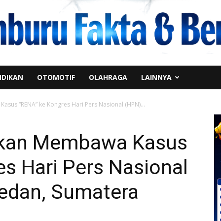
IDIKAN
OTOMOTIF
OLAHRAGA
LAINNYA
sus “RENA” ke Kongres Hari Pers Nasional (HPN)...
Akan Membawa Kasus
s Hari Pers Nasional
edan, Sumatera