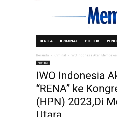
BERITA
KRIMINAL
POLITIK
PEND
Beranda
Kriminal
IWO Indonesia Akan Membawa Ka
Kriminal
IWO Indonesia 
“RENA” ke Kongre
(HPN) 2023,Di M
Utara.