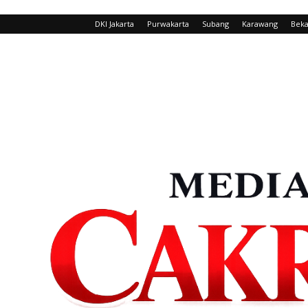
DKI Jakarta
Purwakarta
Subang
Karawang
Beka