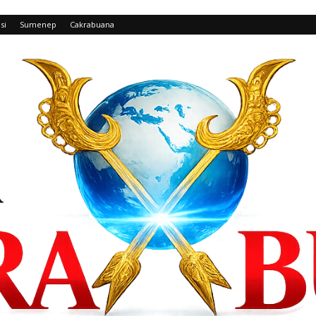
si
Sumenep
Cakrabuana