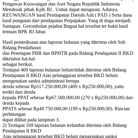
Pengawas Keuwangan dan Aset Negara Republik Indonesia
Mendesak pihak KpK RI . Untuk dapat mengusut. Adanya.
KEUWANGAN hasil Pendapatan Daerah Asli ( PAD ) Serta dana
hasil pungutan dari pendapatan Perpajakan. Yang di duga menjadi.
Santapan. Gerombolan pejabat Bngsat hal tersebut ter bukti hasil
temuan BPK RI Jabar.
Hasil pemeriksaan atas laporan bulanan yang diterima oleh Sub
Bidang Pendaftaran
dan Penetapan PBB dan BPHTB pada Bidang Pendapatan II BKD
diketahui hal-hal
sebagai berikut.
Terdapat 469 laporan bulanan belum/tidak diterima oleh Bidang
Pendapatan II BKD Atas pelanggaran tersebut BKD belum
mengenakan sanksi administrasi berupa
denda sebesar Rp117.250.000,00 (469 x Rp250.000,00), yaitu
terdiri dari denda
kepada PPAT sebesar Rp67.500.000,00 (270 x Rp250.000,00) dan
denda kepada
PPATS sebesar Rp49.750.000,00 (199 x Rp250.000,00). Rincian
perhitungan
dapat dilihat pada lampiran 3.
2) Terdapat 169 laporan bulanan terlambat diterima oleh Bidang
Pendapatan II BKD
Atas pelanggaran tersebut BKD belum mengenakan sanksi