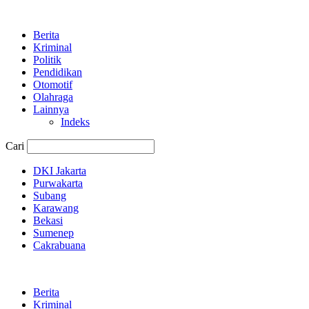
Berita
Kriminal
Politik
Pendidikan
Otomotif
Olahraga
Lainnya
Indeks
Cari
DKI Jakarta
Purwakarta
Subang
Karawang
Bekasi
Sumenep
Cakrabuana
Berita
Kriminal