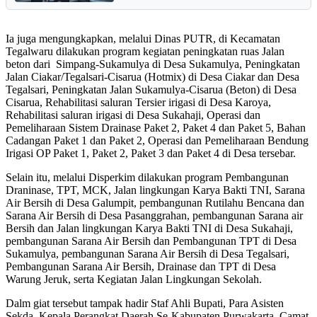
Ia juga mengungkapkan, melalui Dinas PUTR, di Kecamatan
Tegalwaru dilakukan program kegiatan peningkatan ruas Jalan
beton dari Simpang-Sukamulya di Desa Sukamulya, Peningkatan
Jalan Ciakar/Tegalsari-Cisarua (Hotmix) di Desa Ciakar dan Desa
Tegalsari, Peningkatan Jalan Sukamulya-Cisarua (Beton) di Desa
Cisarua, Rehabilitasi saluran Tersier irigasi di Desa Karoya,
Rehabilitasi saluran irigasi di Desa Sukahaji, Operasi dan
Pemeliharaan Sistem Drainase Paket 2, Paket 4 dan Paket 5, Bahan
Cadangan Paket 1 dan Paket 2, Operasi dan Pemeliharaan Bendung
Irigasi OP Paket 1, Paket 2, Paket 3 dan Paket 4 di Desa tersebar.
Selain itu, melalui Disperkim dilakukan program Pembangunan
Draninase, TPT, MCK, Jalan lingkungan Karya Bakti TNI, Sarana
Air Bersih di Desa Galumpit, pembangunan Rutilahu Bencana dan
Sarana Air Bersih di Desa Pasanggrahan, pembangunan Sarana air
Bersih dan Jalan lingkungan Karya Bakti TNI di Desa Sukahaji,
pembangunan Sarana Air Bersih dan Pembangunan TPT di Desa
Sukamulya, pembangunan Sarana Air Bersih di Desa Tegalsari,
Pembangunan Sarana Air Bersih, Drainase dan TPT di Desa
Warung Jeruk, serta Kegiatan Jalan Lingkungan Sekolah.
Dalm giat tersebut tampak hadir Staf Ahli Bupati, Para Asisten
Sekda, Kepala Perangkat Daerah Se-Kabupaten Purwakarta, Camat