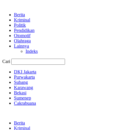
Berita
Kriminal
Politik
Pendidikan
Otomotif
Olahraga
Lainnya
Indeks
Cari
DKI Jakarta
Purwakarta
Subang
Karawang
Bekasi
Sumenep
Cakrabuana
Berita
Kriminal