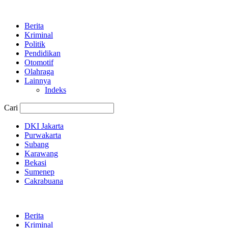
Berita
Kriminal
Politik
Pendidikan
Otomotif
Olahraga
Lainnya
Indeks
Cari
DKI Jakarta
Purwakarta
Subang
Karawang
Bekasi
Sumenep
Cakrabuana
Berita
Kriminal