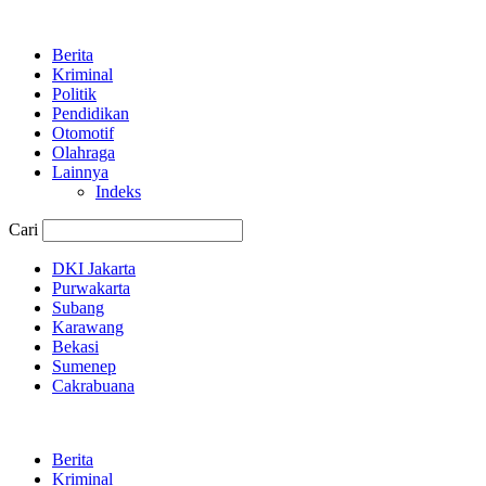
Berita
Kriminal
Politik
Pendidikan
Otomotif
Olahraga
Lainnya
Indeks
Cari
DKI Jakarta
Purwakarta
Subang
Karawang
Bekasi
Sumenep
Cakrabuana
Berita
Kriminal