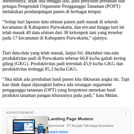
Menurutnya, sejak dua minggu lalu, para penyuluh pertanian dan
petugas Pengendali Organisme Pengganggu Tanaman (POPT)
melakukan pendampingan panen di berbagai tempat.
“Setiap hari laporan data ubinan panen padi masuk di seluruh
kecamatan di Kabupaten Purwakarta, dan tercatat hingga hari ini
telah masuk 40 data ubinan dari 38 kelompok tani yang tersebar
pada 17 kecamatan di Kabupaten Purwakarta,” ujarnya.
Dari data-data yang telah masuk, lanjut Sri, diketahui rata-rata
produktivitas padi di Purwakarta sebesar 66,8 ku/ha gabah kering
giling (GKG). Produktivitas padi terendah 45,9 ku/ha GKG dan
produktivitas tertinggi 85,3 hu/ha GKG.
“Jika tidak ada perubahan hasil panen kita dikisaran angka itu. Tapi
kan tidak dapat dipungkiri bahwa ada serangan organisme
pengganggu tanaman (OPT) yang berpotensi menekan hasil
produksi tanaman pangan khususnya pada padi,” kata Midan.
ADVERTISEMENT
⋮
Landing Page Modern
Sponsored · PT Assyifa Teknologi Nusantara
Learn more