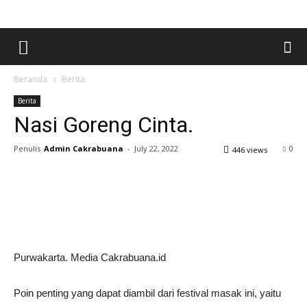
Beranda
Berita
Berita
Nasi Goreng Cinta.
Penulis
Admin Cakrabuana
-
July 22, 2022
0
446 views
Purwakarta. Media Cakrabuana.id
Poin penting yang dapat diambil dari festival masak ini, yaitu