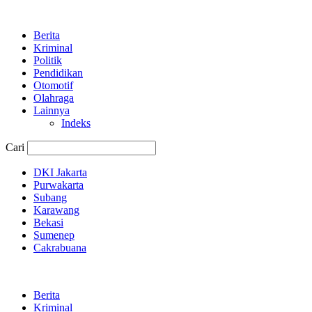
Berita
Kriminal
Politik
Pendidikan
Otomotif
Olahraga
Lainnya
Indeks
Cari
DKI Jakarta
Purwakarta
Subang
Karawang
Bekasi
Sumenep
Cakrabuana
Berita
Kriminal