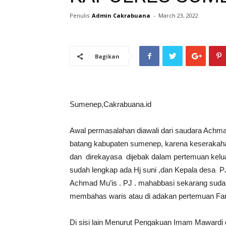
Penulis
Admin Cakrabuana
-
March 23, 2022
Bagikan
Sumenep,Cakrabuana.id
Awal permasalahan diawali dari saudara Achm
batang kabupaten sumenep, karena keserakaha
dan direkayasa dijebak dalam pertemuan kelua
sudah lengkap ada Hj suni ,dan Kepala desa 
Achmad Mu’is . PJ . mahabbasi sekarang sud
membahas waris atau di adakan pertemuan Fara
Di sisi lain Menurut Pengakuan Imam Mawardi 