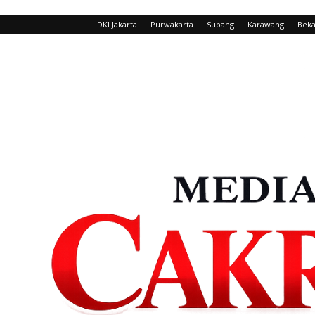
DKI Jakarta
Purwakarta
Subang
Karawang
Beka