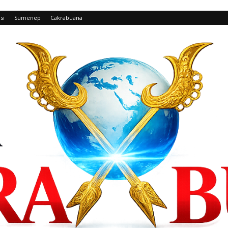
si
Sumenep
Cakrabuana