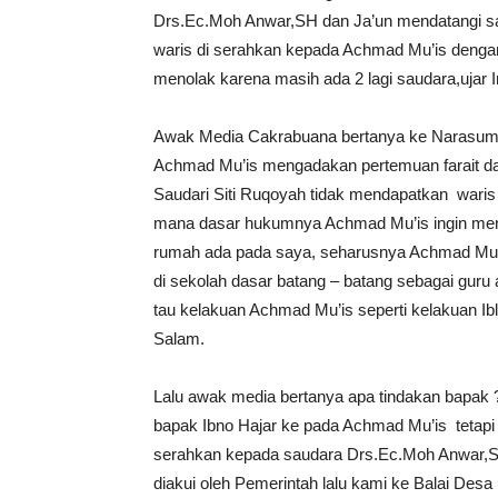
Drs.Ec.Moh Anwar,SH dan Ja’un mendatangi s
waris di serahkan kepada Achmad Mu’is denga
menolak karena masih ada 2 lagi saudara,ujar
Awak Media Cakrabuana bertanya ke Narasum
Achmad Mu’is mengadakan pertemuan farait d
Saudari Siti Ruqoyah tidak mendapatkan waris 
mana dasar hukumnya Achmad Mu’is ingin meng
rumah ada pada saya, seharusnya Achmad Mu”is
di sekolah dasar batang – batang sebagai guru 
tau kelakuan Achmad Mu’is seperti kelakuan Ib
Salam.
Lalu awak media bertanya apa tindakan bapak
bapak Ibno Hajar ke pada Achmad Mu’is tetapi 
serahkan kepada saudara Drs.Ec.Moh Anwar,SH 
diakui oleh Pemerintah lalu kami ke Balai De