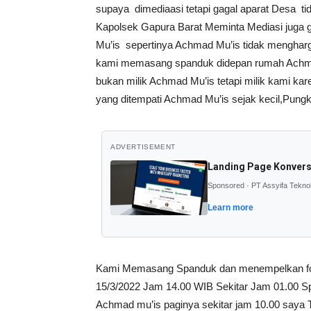
supaya dimediaasi tetapi gagal aparat Desa ti
Kapolsek Gapura Barat Meminta Mediasi juga ga
Mu’is sepertinya Achmad Mu’is tidak mengharga
kami memasang spanduk didepan rumah Achma
bukan milik Achmad Mu’is tetapi milik kami 
yang ditempati Achmad Mu’is sejak kecil,Pungk
ADVERTISEMENT
Landing Page Konvers
Sponsored · PT Assyifa Tekno
Learn more
Kami Memasang Spanduk dan menempelkan foto
15/3/2022 Jam 14.00 WIB Sekitar Jam 01.00 Sp
Achmad mu’is paginya sekitar jam 10.00 say