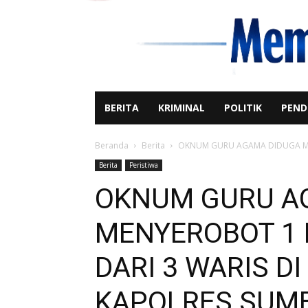
BERITA
KRIMINAL
POLITIK
PEND
Beranda
Berita
OKNUM GURU AGAMA DIDUGA MEN
Berita
Peristiwa
OKNUM GURU A
MENYEROBOT 1 
DARI 3 WARIS D
KAPOLRES SUM