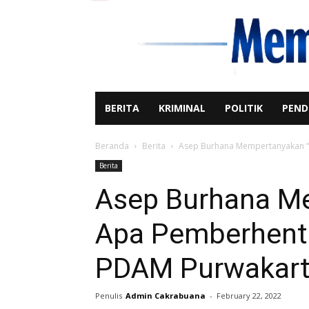
BERITA
KRIMINAL
POLITIK
PEND
Beranda
Berita
Asep Burhana Mempertanyakan “
Berita
Asep Burhana M
Apa Pemberhent
PDAM Purwakart
Penulis
Admin Cakrabuana
-
February 22, 2022