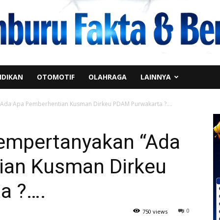
IDIKAN
OTOMOTIF
OLAHRAGA
LAINNYA
Ada Apa Pemberhentian Kusman Dirkeu PDAM Purwakarta ?….
empertanyakan “Ada
ian Kusman Dirkeu
a ?….
0
750 views