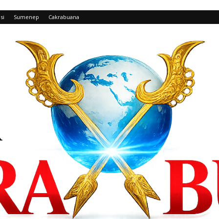
si
Sumenep
Cakrabuana