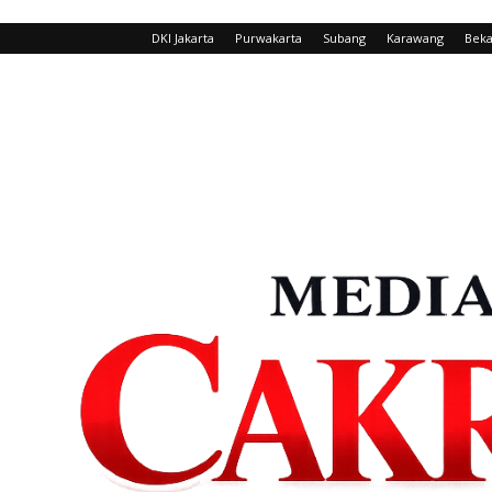
DKI Jakarta
Purwakarta
Subang
Karawang
Beka