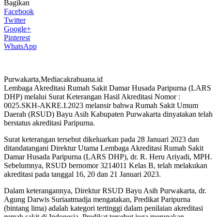
Bagikan
Facebook
Twitter
Google+
Pinterest
WhatsApp
Purwakarta,Mediacakrabuana.id
Lembaga Akreditasi Rumah Sakit Damar Husada Paripurna (LARS
DHP) melalui Surat Keterangan Hasil Akreditasi Nomor :
0025.SKH-AKRE.I.2023 melansir bahwa Rumah Sakit Umum
Daerah (RSUD) Bayu Asih Kabupaten Purwakarta dinyatakan telah
berstatus akreditasi Paripurna.
Surat keterangan tersebut dikeluarkan pada 28 Januari 2023 dan
ditandatangani Direktur Utama Lembaga Akreditasi Rumah Sakit
Damar Husada Paripurna (LARS DHP), dr. R. Heru Ariyadi, MPH.
Sebelumnya, RSUD bernomor 3214011 Kelas B, telah melakukan
akreditasi pada tanggal 16, 20 dan 21 Januari 2023.
Dalam keterangannya, Direktur RSUD Bayu Asih Purwakarta, dr.
Agung Darwis Suriaatmadja mengatakan, Predikat Paripurna
(bintang lima) adalah kategori tertinggi dalam penilaian akreditasi
rumah sakit di Indonesia. Predikat tersebut juga merupakan