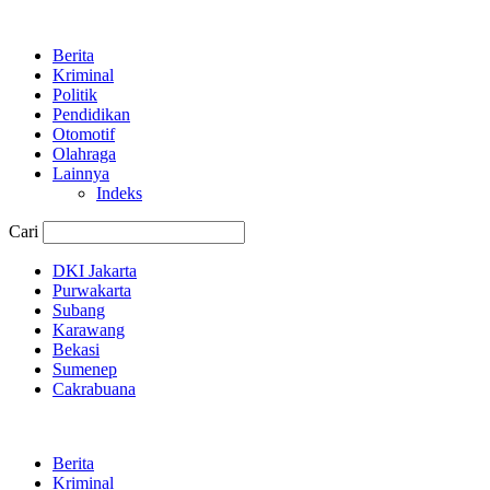
Berita
Kriminal
Politik
Pendidikan
Otomotif
Olahraga
Lainnya
Indeks
Cari
DKI Jakarta
Purwakarta
Subang
Karawang
Bekasi
Sumenep
Cakrabuana
Berita
Kriminal