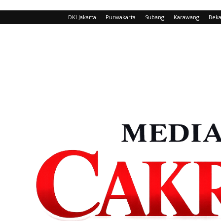
DKI Jakarta
Purwakarta
Subang
Karawang
Beka