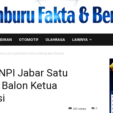
IDIKAN
OTOMOTIF
OLAHRAGA
LAINNYA
 Nama Lolos Jadi Balon Ketua Kabupaten Bekasi
KNPI Jabar Satu
 Balon Ketua
i
0
251 views