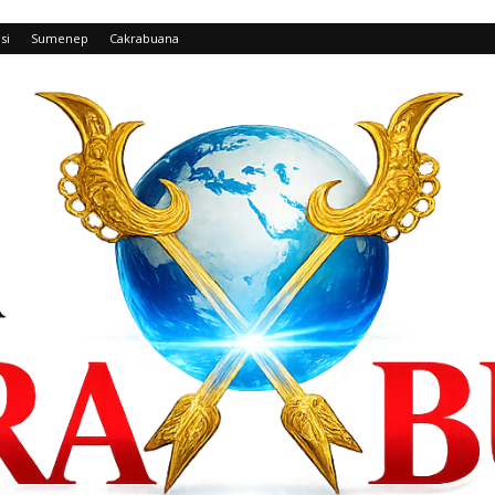
si
Sumenep
Cakrabuana