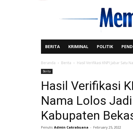
BERITA
KRIMINAL
POLITIK
PEND
Beranda
Berita
Hasil Verifikasi KNPI Jabar Satu
Berita
Hasil Verifikasi 
Nama Lolos Jadi
Kabupaten Bekas
Penulis
Admin Cakrabuana
-
February 25, 2022