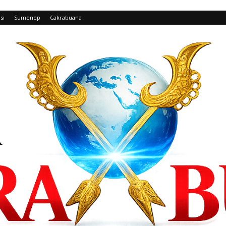
si
Sumenep
Cakrabuana