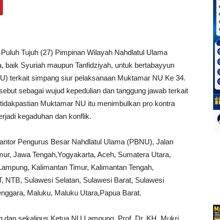
 Puluh Tujuh (27) Pimpinan Wilayah Nahdlatul Ulama
, baik Syuriah maupun Tanfidziyah, untuk bertabayyun
) terkait simpang siur pelaksanaan Muktamar NU Ke 34.
sebut sebagai wujud kepedulian dan tanggung jawab terkait
tidakpastian Muktamar NU itu menimbulkan pro kontra
rjadi kegaduhan dan konflik.
Kantor Pengurus Besar Nahdlatul Ulama (PBNU), Jalan
imur, Jawa Tengah,Yogyakarta, Aceh, Sumatera Utara,
Lampung, Kalimantan Timur, Kalimantan Tengah,
T, NTB, Sulawesi Selatan, Sulawesi Barat, Sulawesi
enggara, Maluku, Maluku Utara,Papua Barat.
 dan sekaligus Ketua NU Lampung, Prof. Dr. KH. Mukri,