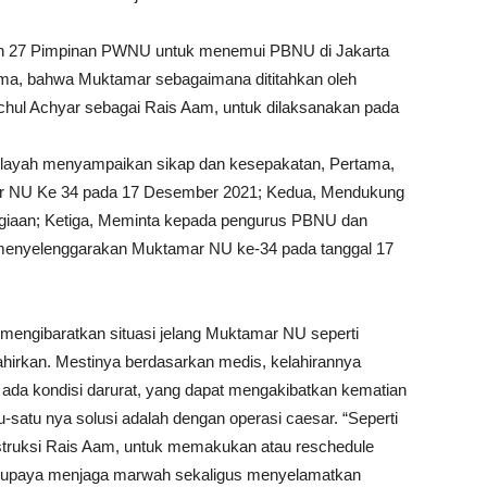
ran 27 Pimpinan PWNU untuk menemui PBNU di Jakarta
ma, bahwa Muktamar sebagaimana dititahkan oleh
chul Achyar sebagai Rais Aam, untuk dilaksanakan pada
ilayah menyampaikan sikap dan kesepakatan, Pertama,
r NU Ke 34 pada 17 Desember 2021; Kedua, Mendukung
giaan; Ketiga, Meminta kepada pengurus PBNU dan
 menyelenggarakan Muktamar NU ke-34 pada tanggal 17
engibaratkan situasi jelang Muktamar NU seperti
hirkan. Mestinya berdasarkan medis, kelahirannya
ada kondisi darurat, yang dapat mengakibatkan kematian
-satu nya solusi adalah dengan operasi caesar. “Seperti
struksi Rais Aam, untuk memakukan atau reschedule
upaya menjaga marwah sekaligus menyelamatkan