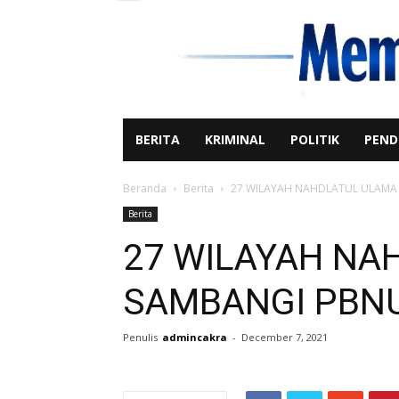
BERITA
KRIMINAL
POLITIK
PEND
Beranda
Berita
27 WILAYAH NAHDLATUL ULAMA 
Berita
27 WILAYAH NA
SAMBANGI PBNU
Penulis
admincakra
-
December 7, 2021