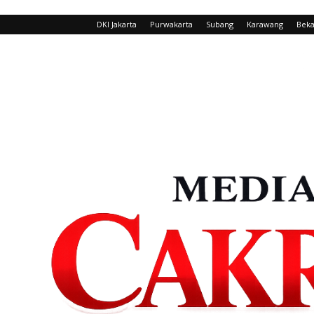
DKI Jakarta
Purwakarta
Subang
Karawang
Beka