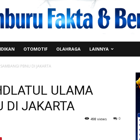
IDIKAN
OTOMOTIF
OLAHRAGA
LAINNYA
SAMBANGI PBNU DI JAKARTA
HDLATUL ULAMA
 DI JAKARTA
0
498 views